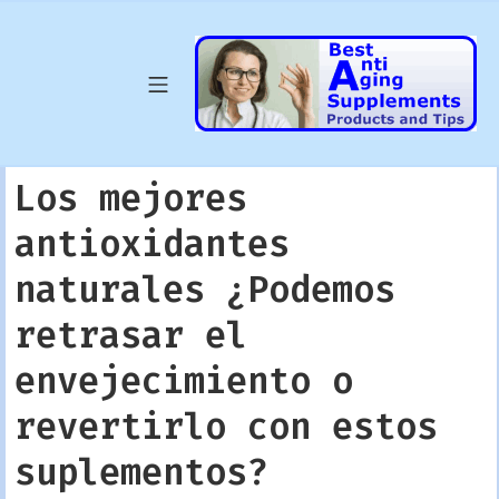
Skip
to
content
Mobile Menu
Best Anti Agin
Los mejores
antioxidantes
naturales ¿Podemos
retrasar el
envejecimiento o
revertirlo con estos
suplementos?