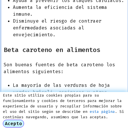
Ayuda a prevenir los ataques cardíacos.
Aumenta la eficiencia del sistema
inmune.
Disminuye el riesgo de contraer
enfermedades asociadas al
envejecimiento.
Beta caroteno en alimentos
Son buenas fuentes de beta caroteno los
alimentos siguientes:
La mayoría de las verduras de hoja
verde: brócoli, espinacas y otras.
Este sitio utiliza cookies propias para su
Vegetales amarillos: zanahoria,
funcionamiento y cookies de terceros para mejorar la
calabaza y otros.
experiencia de usuario y recopilar información sobre
el uso del sitio según se describe en
esta página
. Si
Otros alimentos de origen vegetal como
continúas navegando, asumimos que las aceptas.
el melón y la batata.
Acepto